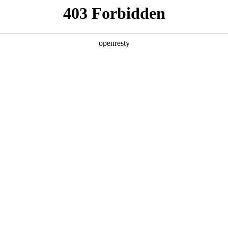
产品及服务
行业解决方案
合作伙伴
投资者关系
数据安全管控平台
、运营、访问、管理等具体应用场景，通过集成数据采集安全、数据存储安
安全等模块，构建坚实的数据防护体系，有效预防数据违规，追溯非法访问
统一、标准的用户界面，呈现数据安全态势全景。